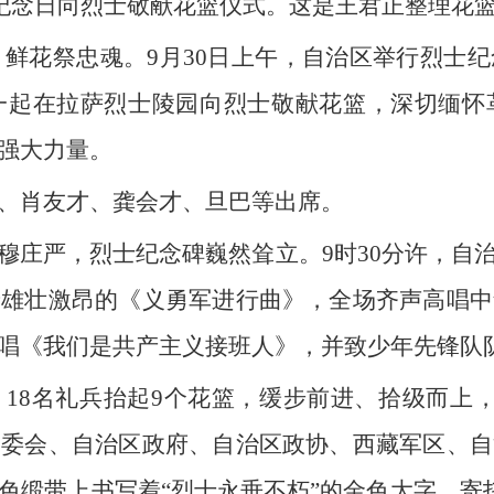
士纪念日向烈士敬献花篮仪式。这是王君正整理花
史，鲜花祭忠魂。9月30日上午，自治区举行烈士
一起在拉萨烈士陵园向烈士敬献花篮，深切缅怀
强大力量。
、肖友才、龚会才、旦巴等出席。
穆庄严，烈士纪念碑巍然耸立。9时30分许，自
着雄壮激昂的《义勇军进行曲》，全场齐声高唱中
唱《我们是共产主义接班人》，并致少年先锋队
18名礼兵抬起9个花篮，缓步前进、拾级而上
常委会、自治区政府、自治区政协、西藏军区、自
色缎带上书写着“烈士永垂不朽”的金色大字，寄托