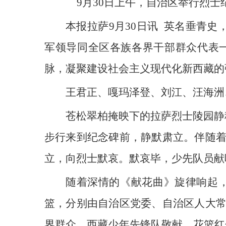
9月30日上午，自治区举行烈
本报拉萨9月30日讯 英名垂青
军领导同全区各族各界干部群众代表
脉，凝聚建设社会主义现代化新西藏的
王君正、嘎玛泽登、刘江、汪海洲
苍松翠柏掩映下的拉萨烈士陵园静
步行来到纪念碑前，静默肃立。伴随
立，向烈士默哀。默哀毕，少先队员献
随着深情的《献花曲》旋律响起，
篮，分别由自治区党委、自治区人大
界群众、西藏少年先锋队敬献。花篮红