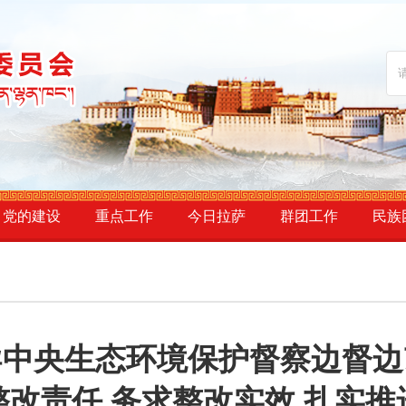
党的建设
重点工作
今日拉萨
群团工作
民族
导中央生态环境保护督察边督边
整改责任 务求整改实效 扎实推