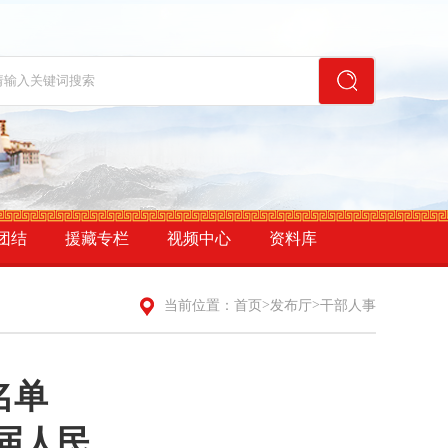
团结
援藏专栏
视频中心
资料库
>
>
当前位置：
首页
发布厅
干部人事
名单
二届人民