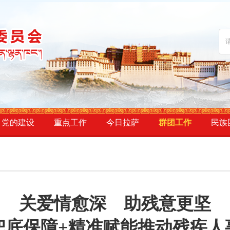
党的建设
重点工作
今日拉萨
群团工作
民族
关爱情愈深 助残意更坚
兜底保障+精准赋能推动残疾人