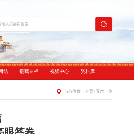
团结
援藏专栏
视频中心
资料库
>
当前位置：
首页
五位一体
篇
亮眼答卷