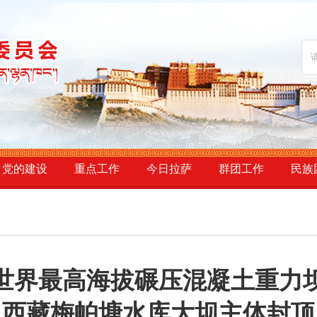
党的建设
重点工作
今日拉萨
群团工作
民族
世界最高海拔碾压混凝土重力
西藏梅帕塘水库大坝主体封顶