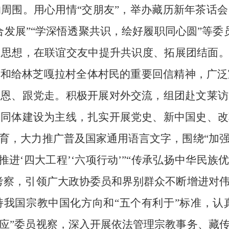
周围。用心用情“交朋友”，举办藏历新年茶话
合发展”“学深悟透聚共识，绘好履职同心圆”等委
思想，在联谊交友中提升共识度、拓展团结面。
和给林芝嘎拉村全体村民的重要回信精神，广泛
党恩、跟党走。积极开展对外交流，组团赴文莱访
共同体建设为主线，扎实开展党史、新中国史、改
育，大力推广普及国家通用语言文字，围绕“加
推进‘四大工程’‘六项行动’”“传承弘扬中华民
考察，引领广大政协委员和界别群众不断增进对
我国宗教中国化方向和“五个有利于”标准，认真
应”委员视察，深入开展依法管理宗教事务、藏